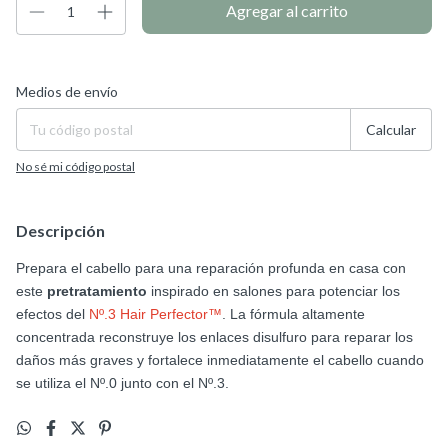
Entregas para el CP:
Cambiar CP
Medios de envío
Calcular
No sé mi código postal
Descripción
Prepara el cabello para una reparación profunda en casa con
este
pretratamiento
inspirado en salones para potenciar los
efectos del
Nº.3 Hair Perfector™
. La fórmula altamente
concentrada reconstruye los enlaces disulfuro para reparar los
daños más graves y fortalece inmediatamente el cabello cuando
se utiliza el Nº.0 junto con el Nº.3.