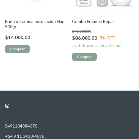
Baño de crema extra acido Han
Combo Framesi Repair
500gr
$91.000,00
$14.000,00
$86.000,00
5
% OFF
¡No te lo pierdas, es el último!
5491134384076
+54 9 11 3438-4076