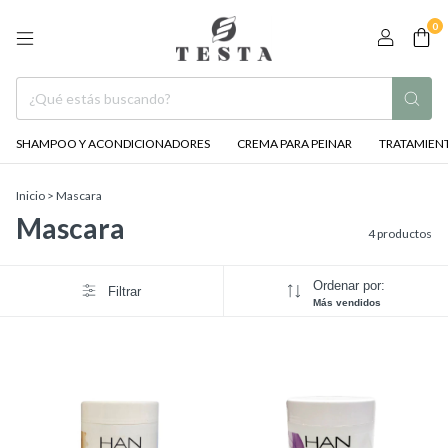
0
SHAMPOO Y ACONDICIONADORES
CREMA PARA PEINAR
TRATAMIENT
Inicio
>
Mascara
Mascara
4 productos
Ordenar por:
Filtrar
Más vendidos