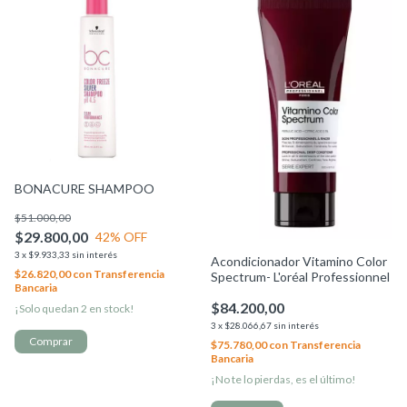
BONACURE SHAMPOO
$51.000,00
$29.800,00
42
% OFF
3
x
$9.933,33
sin interés
Acondicionador Vitamino Color
$26.820,00
con
Transferencia
Spectrum- L'oréal Professionnel
Bancaria
$84.200,00
¡Solo quedan
2
en stock!
3
x
$28.066,67
sin interés
$75.780,00
con
Transferencia
Bancaria
¡No te lo pierdas, es el último!