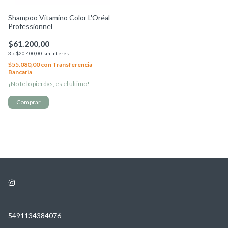
Shampoo Vitamino Color L'Oréal
Professionnel
$61.200,00
3
x
$20.400,00
sin interés
$55.080,00
con
Transferencia
Bancaria
¡No te lo pierdas, es el último!
5491134384076