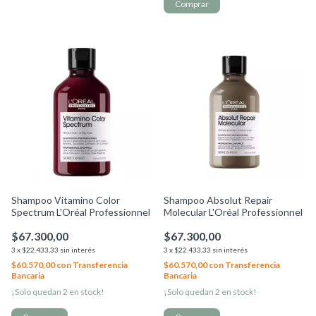
Shampoo Vitamino Color
Shampoo Absolut Repair
Spectrum L'Oréal Professionnel
Molecular L'Oréal Professionnel
$67.300,00
$67.300,00
3
x
$22.433,33
sin interés
3
x
$22.433,33
sin interés
$60.570,00
con
Transferencia
$60.570,00
con
Transferencia
Bancaria
Bancaria
¡Solo quedan
2
en stock!
¡Solo quedan
2
en stock!