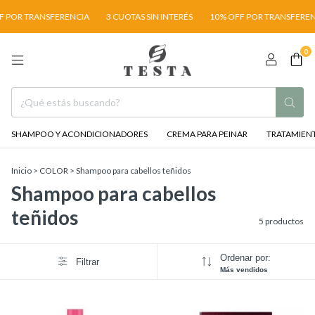
 POR TRANSFERENCIA
3 CUOTAS SIN INTERÉS
10% OFF POR TRANSFERENC
0
SHAMPOO Y ACONDICIONADORES
CREMA PARA PEINAR
TRATAMIENT
Inicio
>
COLOR
>
Shampoo para cabellos teñidos
Shampoo para cabellos
teñidos
5 productos
Ordenar por:
Filtrar
Más vendidos