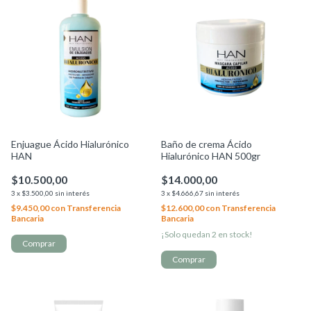
Enjuague Ácido Hialurónico
Baño de crema Ácido
HAN
Hialurónico HAN 500gr
$10.500,00
$14.000,00
3
x
$3.500,00
sin interés
3
x
$4.666,67
sin interés
$9.450,00
con
Transferencia
$12.600,00
con
Transferencia
Bancaria
Bancaria
¡Solo quedan
2
en stock!