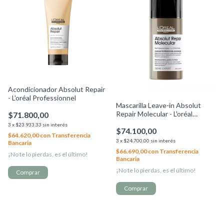
Acondicionador Absolut Repair
- L'oréal Professionnel
Mascarilla Leave-in Absolut
Repair Molecular - L'oréal
$71.800,00
Professionnel
3
x
$23.933,33
sin interés
$74.100,00
$64.620,00
con
Transferencia
3
x
$24.700,00
sin interés
Bancaria
$66.690,00
con
Transferencia
¡No te lo pierdas, es el último!
Bancaria
¡No te lo pierdas, es el último!