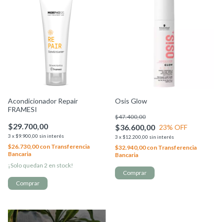
Acondicionador Repair
Osis Glow
FRAMESI
$47.400,00
$29.700,00
$36.600,00
23
% OFF
3
x
$9.900,00
sin interés
3
x
$12.200,00
sin interés
$26.730,00
con
Transferencia
$32.940,00
con
Transferencia
Bancaria
Bancaria
¡Solo quedan
2
en stock!