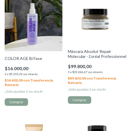
Máscara Absolut Repair
Molecular - L'oréal Professionnel
COLOR AGE Bi Fase
$99.800,00
$16.000,00
3
x
$33.266,67
sin interés
3
x
$5.333,33
sin interés
$89.820,00
con
Transferencia
$14.400,00
con
Transferencia
Bancaria
Bancaria
¡Solo quedan
2
en stock!
¡Solo quedan
2
en stock!