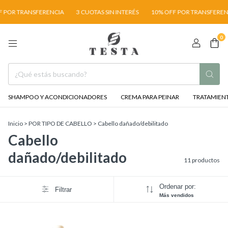
POR TRANSFERENCIA
3 CUOTAS SIN INTERÉS
10% OFF POR TRANSFERENC
0
SHAMPOO Y ACONDICIONADORES
CREMA PARA PEINAR
TRATAMIENT
Inicio
>
POR TIPO DE CABELLO
>
Cabello dañado/debilitado
Cabello
dañado/debilitado
11 productos
Ordenar por:
Filtrar
Más vendidos