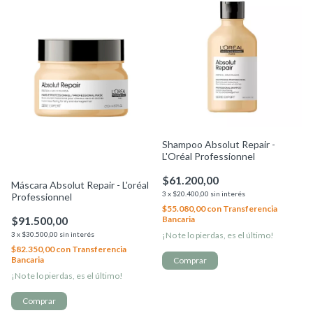
Shampoo Absolut Repair -
L'Oréal Professionnel
$61.200,00
Máscara Absolut Repair - L'oréal
3
x
$20.400,00
sin interés
Professionnel
$55.080,00
con
Transferencia
Bancaria
$91.500,00
¡No te lo pierdas, es el último!
3
x
$30.500,00
sin interés
$82.350,00
con
Transferencia
Bancaria
¡No te lo pierdas, es el último!