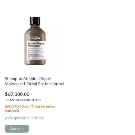
Shampoo Absolut Repair
Molecular L'Oréal Professionnel
$67.300,00
3
x
$22.433,33
sin interés
$60.570,00
con
Transferencia
Bancaria
¡Solo quedan
2
en stock!