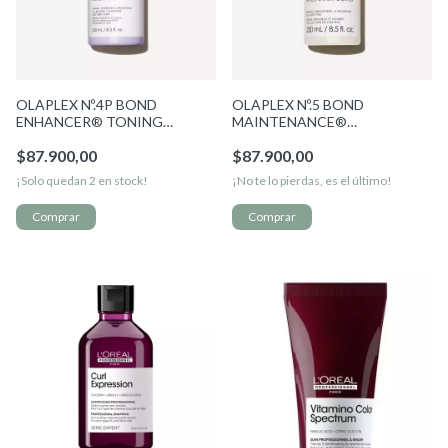
OLAPLEX Nº.4P BOND
OLAPLEX Nº.5 BOND
ENHANCER® TONING
MAINTENANCE®
SHAMPOO
CONDITIONER
$87.900,00
$87.900,00
¡Solo quedan
2
en stock!
¡No te lo pierdas, es el último!