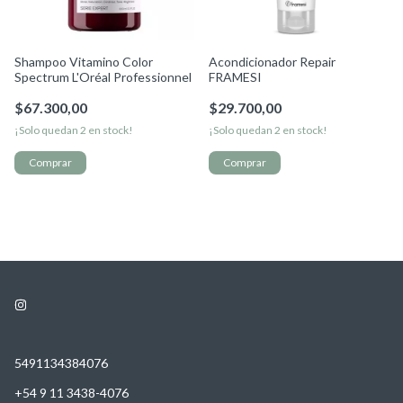
Shampoo Vitamino Color
Acondicionador Repair
Spectrum L'Oréal Professionnel
FRAMESI
$67.300,00
$29.700,00
¡Solo quedan
2
en stock!
¡Solo quedan
2
en stock!
5491134384076
+54 9 11 3438-4076