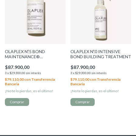
OLAPLEX Nº.5 BOND
OLAPLEX Nº.0 INTENSIVE
MAINTENANCE®
BOND BUILDING TREATMENT
CONDITIONER
$87.900,00
$87.900,00
3
x
$29.300,00
sin interés
3
x
$29.300,00
sin interés
$79.110,00
con
Transferencia
$79.110,00
con
Transferencia
Bancaria
Bancaria
¡No te lo pierdas, es el último!
¡No te lo pierdas, es el último!