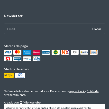
Newsletter
Medios de pago
Medios de envío
Defensa de las y los consumidores. Para reclamos
ingresá acá.
/
Botón de
arrepentimiento
Al navegar por este sitio
aceptás el uso de cookies
para agilizar tu
Copyright TESTA TIENDA ONLINE - 2026. Todos los derechos reservados.