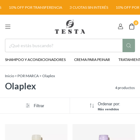
10% OFF POR TRANSFERENCIA
3 CUOTAS SIN INTERÉS
10% OFF POR 
0
SHAMPOO Y ACONDICIONADORES
CREMA PARA PEINAR
TRATAMIENT
Inicio
>
POR MARCA
>
Olaplex
Olaplex
4 productos
Ordenar por:
Filtrar
Más vendidos