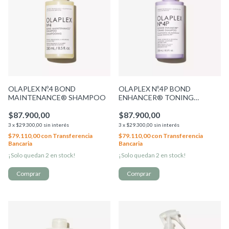
OLAPLEX Nº.4 BOND
OLAPLEX Nº.4P BOND
MAINTENANCE® SHAMPOO
ENHANCER® TONING
SHAMPOO
$87.900,00
$87.900,00
3
x
$29.300,00
sin interés
3
x
$29.300,00
sin interés
$79.110,00
con
Transferencia
$79.110,00
con
Transferencia
Bancaria
Bancaria
¡Solo quedan
2
en stock!
¡Solo quedan
2
en stock!