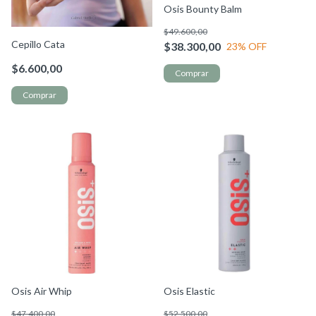
Osis Bounty Balm
$49.600,00
Cepillo Cata
$38.300,00
23
% OFF
$6.600,00
Osis Air Whip
Osis Elastic
$47.400,00
$52.500,00