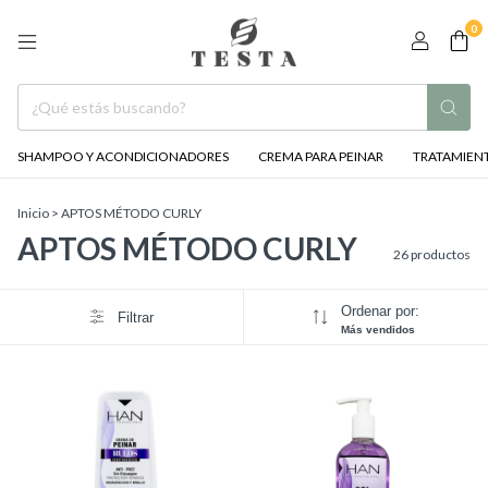
0
SHAMPOO Y ACONDICIONADORES
CREMA PARA PEINAR
TRATAMIENT
Inicio
>
APTOS MÉTODO CURLY
APTOS MÉTODO CURLY
26 productos
Ordenar por:
Filtrar
Más vendidos