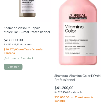
Shampoo Absolut Repair
Molecular L'Oréal Professionnel
$67.300,00
3
x
$22.433,33
sin interés
$60.570,00
con
Transferencia
Bancaria
¡Solo quedan
2
en stock!
Shampoo Vitamino Color L'Oréal
Professionnel
$61.200,00
3
x
$20.400,00
sin interés
$55.080,00
con
Transferencia
Bancaria