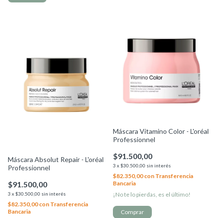
Máscara Vitamino Color - L'oréal
Professionnel
$91.500,00
Máscara Absolut Repair - L'oréal
3
x
$30.500,00
sin interés
Professionnel
$82.350,00
con
Transferencia
Bancaria
$91.500,00
¡No te lo pierdas, es el último!
3
x
$30.500,00
sin interés
$82.350,00
con
Transferencia
Bancaria