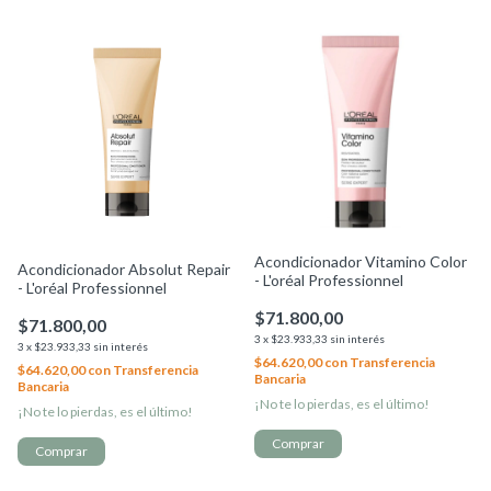
Acondicionador Vitamino Color
Acondicionador Absolut Repair
- L'oréal Professionnel
- L'oréal Professionnel
$71.800,00
$71.800,00
3
x
$23.933,33
sin interés
3
x
$23.933,33
sin interés
$64.620,00
con
Transferencia
$64.620,00
con
Transferencia
Bancaria
Bancaria
¡No te lo pierdas, es el último!
¡No te lo pierdas, es el último!