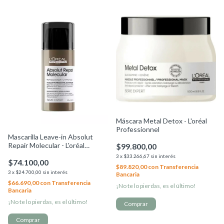
Máscara Metal Detox - L'oréal
Professionnel
Mascarilla Leave-in Absolut
Repair Molecular - L'oréal
$99.800,00
Professionnel
3
x
$33.266,67
sin interés
$74.100,00
$89.820,00
con
Transferencia
3
x
$24.700,00
sin interés
Bancaria
$66.690,00
con
Transferencia
¡No te lo pierdas, es el último!
Bancaria
¡No te lo pierdas, es el último!