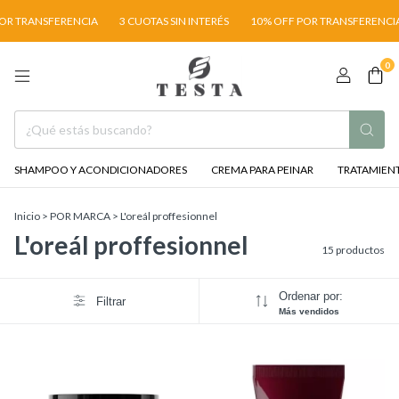
 TRANSFERENCIA
3 CUOTAS SIN INTERÉS
10% OFF POR TRANSFERENCIA
0
SHAMPOO Y ACONDICIONADORES
CREMA PARA PEINAR
TRATAMIENT
Inicio
>
POR MARCA
>
L'oreál proffesionnel
L'oreál proffesionnel
15 productos
Ordenar por:
Filtrar
Más vendidos