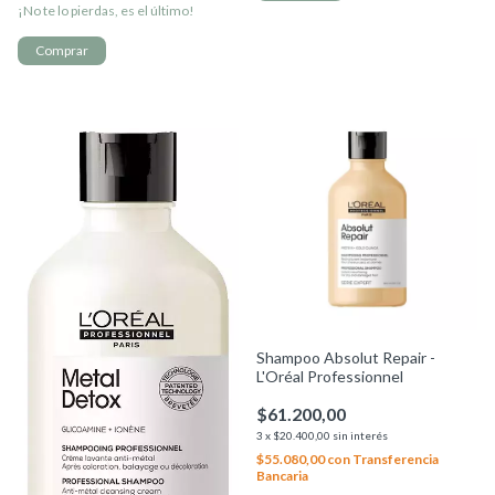
¡No te lo pierdas, es el último!
Shampoo Absolut Repair -
L'Oréal Professionnel
$61.200,00
3
x
$20.400,00
sin interés
$55.080,00
con
Transferencia
Bancaria