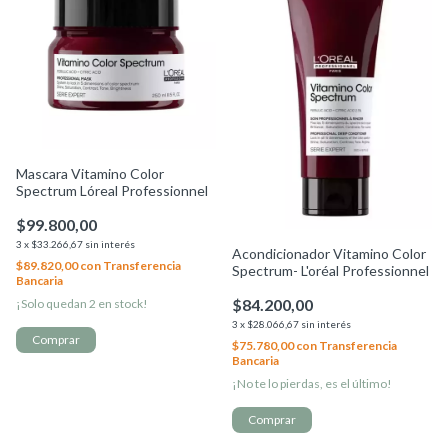
Mascara Vitamino Color
Spectrum Lóreal Professionnel
$99.800,00
3
x
$33.266,67
sin interés
Acondicionador Vitamino Color
$89.820,00
con
Transferencia
Spectrum- L'oréal Professionnel
Bancaria
$84.200,00
¡Solo quedan
2
en stock!
3
x
$28.066,67
sin interés
$75.780,00
con
Transferencia
Bancaria
¡No te lo pierdas, es el último!