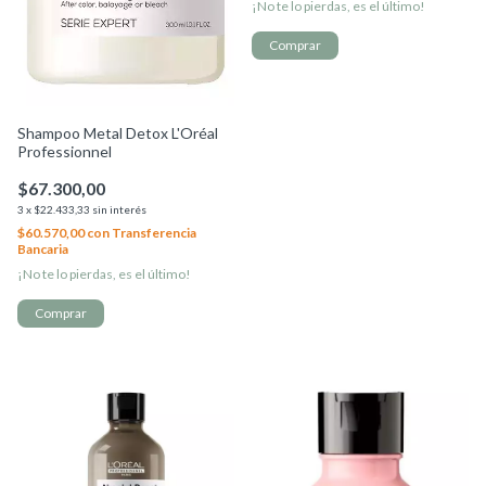
¡No te lo pierdas, es el último!
Shampoo Metal Detox L'Oréal
Professionnel
$67.300,00
3
x
$22.433,33
sin interés
$60.570,00
con
Transferencia
Bancaria
¡No te lo pierdas, es el último!