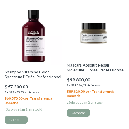
Máscara Absolut Repair
Molecular - L'oréal Professionnel
Shampoo Vitamino Color
Spectrum L'Oréal Professionnel
$99.800,00
3
x
$33.266,67
sin interés
$67.300,00
$89.820,00
con
Transferencia
3
x
$22.433,33
sin interés
Bancaria
$60.570,00
con
Transferencia
¡Solo quedan
2
en stock!
Bancaria
¡Solo quedan
2
en stock!