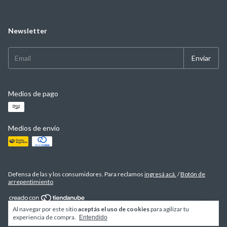
Newsletter
Medios de pago
Medios de envío
Defensa de las y los consumidores. Para reclamos
ingresá acá.
/
Botón de
arrepentimiento
Al navegar por este sitio
aceptás el uso de cookies
para agilizar tu
Copyright TESTA TIENDA ONLINE - 2026. Todos los derechos reservados.
experiencia de compra.
Entendido