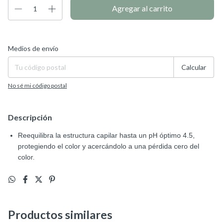
Entregas para el CP:
Cambiar CP
Medios de envío
Calcular
No sé mi código postal
Descripción
Reequilibra la estructura capilar hasta un pH óptimo 4.5,
protegiendo el color y acercándolo a una pérdida cero del
color.
Productos similares